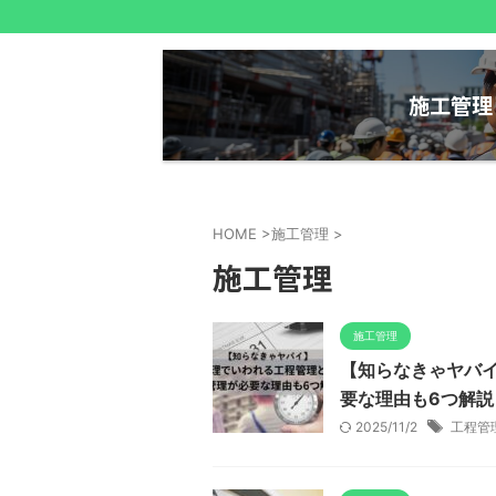
施工管理
HOME
>
施工管理
>
施工管理
施工管理
【知らなきゃヤバ
要な理由も6つ解説
2025/11/2
工程管