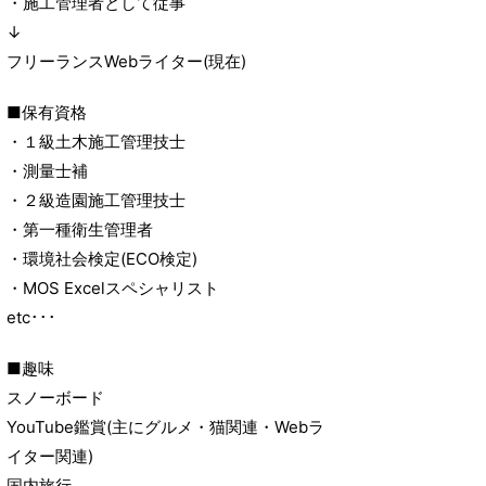
・施工管理者として従事
↓
フリーランスWebライター(現在)
■保有資格
・１級土木施工管理技士
・測量士補
・２級造園施工管理技士
・第一種衛生管理者
・環境社会検定(ECO検定)
・MOS Excelスペシャリスト
etc･･･
■趣味
スノーボード
YouTube鑑賞(主にグルメ・猫関連・Webラ
イター関連)
国内旅行