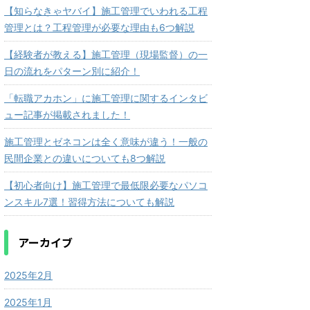
【知らなきゃヤバイ】施工管理でいわれる工程
管理とは？工程管理が必要な理由も6つ解説
【経験者が教える】施工管理（現場監督）の一
日の流れをパターン別に紹介！
「転職アカホン」に施工管理に関するインタビ
ュー記事が掲載されました！
施工管理とゼネコンは全く意味が違う！一般の
民間企業との違いについても8つ解説
【初心者向け】施工管理で最低限必要なパソコ
ンスキル7選！習得方法についても解説
アーカイブ
2025年2月
2025年1月